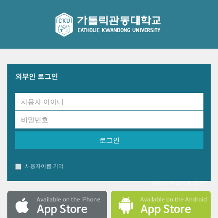
COURSEMOS
메
인
콘
텐
츠
로
건
너
외부인 로그인
뛰
기
사용자이름 기억
아이디 / 비밀번호 찾기